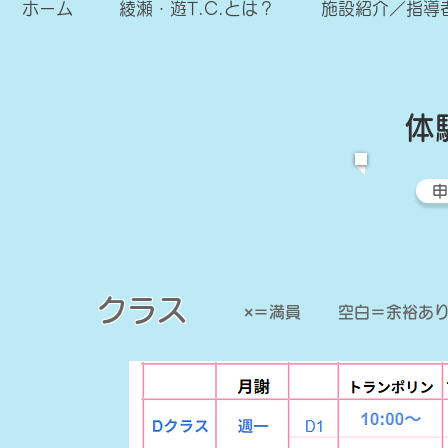
ホーム
綾瀬・遊T.C.とは？
施設紹介／指導
​
申
​クラス
​×＝満員
​空白＝余裕あ